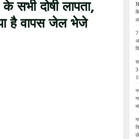
 के सभी दोषी लापता,
N
के
िया है वापस जेल भेजे
आ
7
अ
व
स
3
1
न
ग
म
ग
व
ल