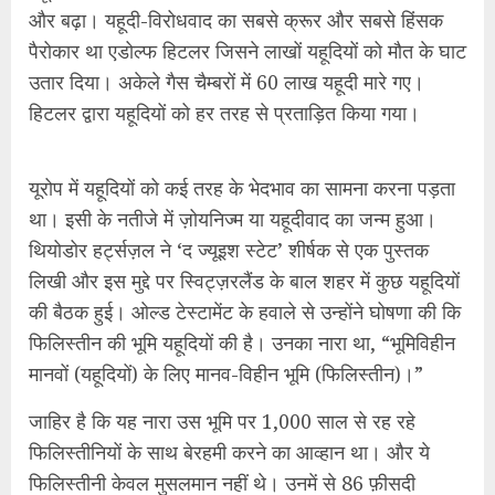
लिखी और इस मुद्दे पर स्विट्ज़रलैंड के बाल शहर में कुछ यहूदियों
की बैठक हुई। ओल्ड टेस्टामेंट के हवाले से उन्होंने घोषणा की कि
फिलिस्तीन की भूमि यहूदियों की है। उनका नारा था, “भूमिविहीन
मानवों (यहूदियों) के लिए मानव-विहीन भूमि (फिलिस्तीन)।”
जाहिर है कि यह नारा उस भूमि पर 1,000 साल से रह रहे
फिलिस्तीनियों के साथ बेरहमी करने का आव्हान था। और ये
फिलिस्तीनी केवल मुसलमान नहीं थे। उनमें से 86 फ़ीसदी
मुसलमान, 10 फीसदी ईसाई और 4 फीसदी यहूदी भी थे।
बहरहाल एक “ज्यूइश नेशनल फंड” स्थापित किया गया और
दुनिया भर से यहूदी फिलिस्तीन आकर वहां ज़मीन खरीदने लगे।
शुरुआत में अधिकांश यहूदी भी यहूदीवाद के खिलाफ थे। जो
यहूदी फिलस्तीन में बसे, उनसे कहा गया कि वे अपनी ज़मीन न तो
किसी अरब को किराये पर दें और न किसी अरब को बेचें। उनका
इरादा साफ़ था, धीरे-धीरे फिलिस्तीन पर कब्ज़ा जमाते जाओ।