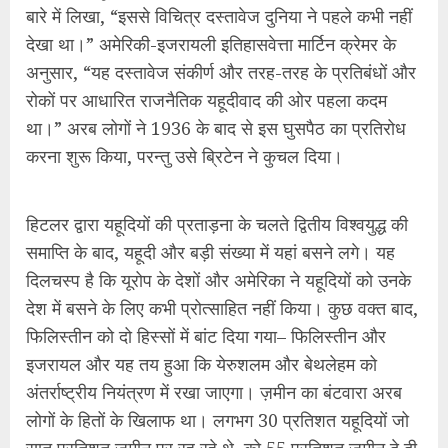
समाप्ति के बाद, यहूदी और बड़ी संख्या में यहां बसने लगे। यह
दिलचस्प है कि यूरोप के देशों और अमेरिका ने यहूदियों को उनके
देश में बसने के लिए कभी प्रोत्साहित नहीं किया। कुछ वक्त बाद,
फिलिस्तीन को दो हिस्सों में बांट दिया गया– फिलिस्तीन और
इजरायल और यह तय हुआ कि येरुशलम और बेथलेहम को
अंतर्राष्ट्रीय नियंत्रण में रखा जाएगा। ज़मीन का बंटवारा अरब
लोगों के हितों के खिलाफ था। लगभग 30 प्रतिशत यहूदियों जो
सात प्रतिशत ज़मीन पर रह रहे थे, को 55 प्रतिशत ज़मीन दे दी
गई। फिलिस्तीनियों को केवल 45 प्रतिशत ज़मीन दी गई और
उन्होंने इस निर्णय को अल-नकबा (तबाही) की संज्ञा दी।
इजरायल को अमेरिका और ब्रिटेन का पूरा समर्थन मिला। युद्धों
के ज़रिये वह धीरे-धीरे अपने कब्ज़े की ज़मीन का विस्तार करता
गया और आज स्थिति यह है कि वह मूल फिलिस्तीन की 80
प्रतिशत से भी ज्यादा ज़मीन पर काबिज़ है। फिलिस्तीनी अपनी
ही ज़मीन पर शरणार्थी बन गए हैं और आज 15 लाख फिलिस्तीनी
सुविधा-विहीन कैम्पों में रहने पर मजबूर हैं। शुरूआती विस्थापनों