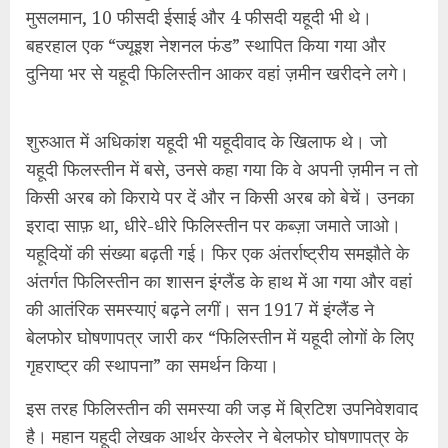
यहूदियों की संख्या बढ़ती गई। फिर एक अंतर्राष्ट्रीय समझौते के
अंतर्गत फिलिस्तीन का शासन इंग्लैंड के हाथ में आ गया और वहां
की आतंरिक समस्याएं बढ़ने लगीं। सन 1917 में इंग्लैंड ने
बेलफोर घोषणापत्र जारी कर “फिलिस्तीन में यहूदी लोगों के लिए
गृहराष्ट्र की स्थापना” का समर्थन किया।
इस तरह फिलिस्तीन की समस्या की जड़ में ब्रिटिश उपनिवेशवाद
है। महान यहूदी लेखक आर्थर केस्लेर ने बेलफोर घोषणापत्र के
बारे में लिखा, “इससे विचित्र दस्तावेज दुनिया ने पहले कभी नहीं
देखा था।” अमेरिकी-इजरायली इतिहासवेत्ता मार्टिन क्रेमर के
अनुसार, “यह दस्तावेज संकीर्ण और तरह-तरह के प्रतिबंधों और
रोकों पर आधारित राजनैतिक यहूदीवाद की ओर पहला कदम
था।” अरब लोगों ने 1936 के बाद से इस घुसपैठ का प्रतिरोध
करना शुरू किया, परन्तु उसे ब्रिटेन ने कुचल दिया।
हिटलर द्वारा यहूदियों की प्रताड़ना के चलते द्वितीय विश्वयुद्ध की