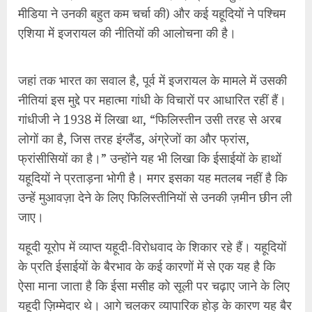
यहूदियों ने प्रताड़ना भोगी है। मगर इसका यह मतलब नहीं है कि
उन्हें मुआवज़ा देने के लिए फिलिस्तीनियों से उनकी ज़मीन छीन ली
जाए।
यहूदी यूरोप में व्याप्त यहूदी-विरोधवाद के शिकार रहे हैं। यहूदियों
के प्रति ईसाईयों के बैरभाव के कई कारणों में से एक यह है कि
ऐसा माना जाता है कि ईसा मसीह को सूली पर चढ़ाए जाने के लिए
यहूदी ज़िम्मेदार थे। आगे चलकर व्यापारिक होड़ के कारण यह बैर
और बढ़ा। यहूदी-विरोधवाद का सबसे क्रूर और सबसे हिंसक
पैरोकार था एडोल्फ हिटलर जिसने लाखों यहूदियों को मौत के घाट
उतार दिया। अकेले गैस चैम्बरों में 60 लाख यहूदी मारे गए।
हिटलर द्वारा यहूदियों को हर तरह से प्रताड़ित किया गया।
यूरोप में यहूदियों को कई तरह के भेदभाव का सामना करना पड़ता
था। इसी के नतीजे में ज़ोयनिज्म या यहूदीवाद का जन्म हुआ।
थियोडोर हर्ट्सज़ल ने ‘द ज्यूइश स्टेट’ शीर्षक से एक पुस्तक