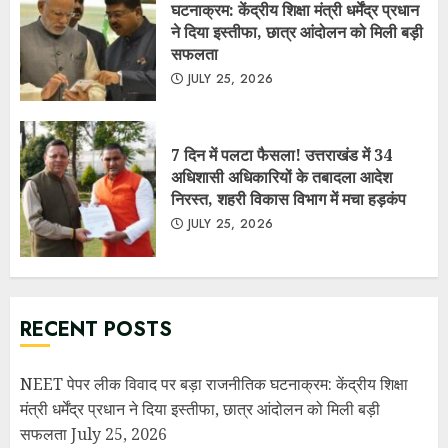
RECENT POSTS
NEET पेपर लीक विवाद पर बड़ा राजनीतिक घटनाक्रम: केंद्रीय शिक्षा
मंत्री धर्मेंद्र प्रधान ने दिया इस्तीफा, छात्र आंदोलन को मिली बड़ी
सफलता
July 25, 2026
7 दिन में पलटा फैसला! उत्तराखंड में 34 अधिशासी अधिकारियों के
तबादला आदेश निरस्त, शहरी विकास विभाग में मचा हड़कंप
July 25,
2026
सरकार ने माना: E-20 पेट्रोल से कुछ वाहनों का माइलेज 3–5% तक घट
सकता है, लेकिन बताए बड़े फायदे
July 10, 2026
नगर पंचायत लालकुआं में सरकारी धन की कथित लूट व गबन के आरोप,
मुख्य सचिव से उच्चस्तरीय जांच की मांग……..
July 10, 2026