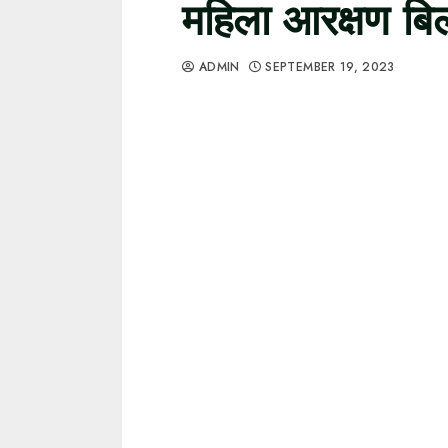
महिला आरक्षण बि
ADMIN
SEPTEMBER 19, 2023
नारी शक्ति वंदन अधिनियम के नाम से मह
के नए संसद भवन के लोकसभा में पेश किया गय
पेश किया।
बिल के पेश होते ही सदन में हंगामा शुरू 
बीच सर्कुलेट नहीं की गई थी। विपक्ष ने इ
सर्कुलेट किए हुए इसे पेश कैसे कर दिया 
वेबसाइट पर अपलोड हो चुका है। हालांकि स
हंगामा जारी रहा। जिसके बाद कार्यवाही 
राज्यसभा में भी कमोबेश यही माहौल देखने क