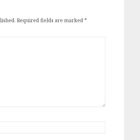
e in this browser for the next time I
र
7 दिन में पलटा फैसला!
उत्तराखंड में 34 अधिशासी