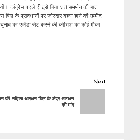
lished.
Required fields are marked
*