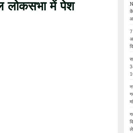
ल लोकसभा में पेश
N
के
आ
7
िला आरक्षण बिल को आज मंगलवार, 19 सितंबर को देश
अ
व
ा। केंद्रीय कानून मंत्री अर्जुन राम मेघवाल ने इसे
स
3
1
हो गया, जिसकी वजह बिल की कॉपी थी जो पहले सांसदों के
स प्रक्रिया पर सवाल उठाते हुए कहा कि बिना बिल को
न
गया। जिस पर कानून मंत्री का जवाब आया कि बिल
ग
रकार के इस जवाब से विपक्ष संतुष्ट नहीं हुआ और
म
को बुधवार 11 बजे तक के लिए स्थगित कर दिया गया।
ग
व
ो मिला। प्रधानमंत्री मोदी के बाद बोलने आए कांग्रेस
ल