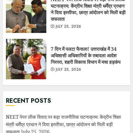
RECENT POSTS
NEET पेपर लीक विवाद पर बड़ा राजनीतिक घटनाक्रम: केंद्रीय शिक्षा
मंत्री धर्मेंद्र प्रधान ने दिया इस्तीफा, छात्र आंदोलन को मिली बड़ी
सफलता
July 25, 2026
7 दिन में पलटा फैसला! उत्तराखंड में 34 अधिशासी अधिकारियों के
तबादला आदेश निरस्त, शहरी विकास विभाग में मचा हड़कंप
July 25,
2026
सरकार ने माना: E-20 पेट्रोल से कुछ वाहनों का माइलेज 3–5% तक घट
सकता है, लेकिन बताए बड़े फायदे
July 10, 2026
नगर पंचायत लालकुआं में सरकारी धन की कथित लूट व गबन के आरोप,
मुख्य सचिव से उच्चस्तरीय जांच की मांग……..
July 10, 2026