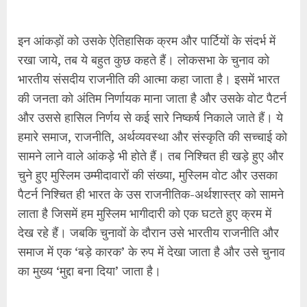
चुने हुए मुस्लिम उम्मीदावारों की संख्या, मुस्लिम वोट और उसका
पैटर्न निश्चित ही भारत के उस राजनीतिक-अर्थशास्त्र को सामने
लाता है जिसमें हम मुस्लिम भागीदारी को एक घटते हुए क्रम में
देख रहे हैं। जबकि चुनावों के दौरान उसे भारतीय राजनीति और
समाज में एक ‘बड़े कारक’ के रुप में देखा जाता है और उसे चुनाव
का मुख्य ‘मुद्दा बना दिया’ जाता है।
1947-77 तक, जब भारत की राजनीतिक व्यवस्था अर्थव्यवस्था
के अनुरूप ढलने और संकट से निकलकर मजबूत होने की ओर
बढ़ने का समय है। इस दौरान वह राज्यों को पुनर्संयोजित करती है
और पड़ोसी देशों के साथ युद्ध में उलझी हुई दिखती है। इस दौरान
भी मुस्लिम समुदाय का प्रतिनिधित्व काफी संकट में दिखता है।
इस समय तक अन्य धार्मिक समुदायों और राष्ट्रीयताओं के
प्रतिनिधित्व का भी संकट है जिससे इस समय तक उनके संगठित
प्रतिरोध और संघर्ष सामने आने लगते हैं।