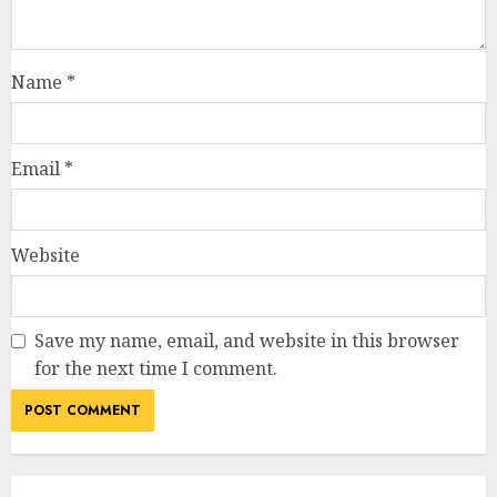
Save my name, email, and website in this browser
for the next time I comment.
RELATED NEWS
NEET पेपर लीक विवाद पर बड़ा राजनीतिक
घटनाक्रम: केंद्रीय शिक्षा मंत्री धर्मेंद्र प्रधान
ने दिया इस्तीफा, छात्र आंदोलन को मिली बड़ी
सफलता
JULY 25, 2026
7 दिन में पलटा फैसला! उत्तराखंड में 34
अधिशासी अधिकारियों के तबादला आदेश