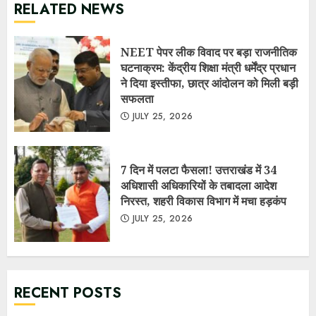
निरस्त, शहरी विकास विभाग में मचा हड़कंप
JULY 25, 2026
RECENT POSTS
NEET पेपर लीक विवाद पर बड़ा राजनीतिक घटनाक्रम: केंद्रीय शिक्षा
मंत्री धर्मेंद्र प्रधान ने दिया इस्तीफा, छात्र आंदोलन को मिली बड़ी
सफलता
July 25, 2026
7 दिन में पलटा फैसला! उत्तराखंड में 34 अधिशासी अधिकारियों के
तबादला आदेश निरस्त, शहरी विकास विभाग में मचा हड़कंप
July 25,
2026
सरकार ने माना: E-20 पेट्रोल से कुछ वाहनों का माइलेज 3–5% तक घट
सकता है, लेकिन बताए बड़े फायदे
July 10, 2026
नगर पंचायत लालकुआं में सरकारी धन की कथित लूट व गबन के आरोप,