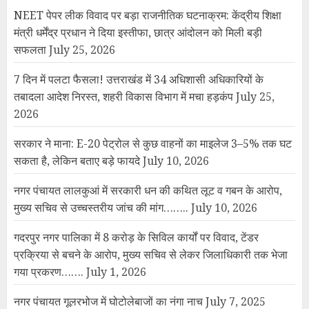
मुख्य सचिव से उच्चस्तरीय जांच की मांग……..
July 10, 2026
गदरपुर नगर पालिका में 8 करोड़ के सिविल कार्यों पर विवाद, टेंडर
प्रक्रिया से बचने के आरोप, मुख्य सचिव से लेकर जिलाधिकारी तक भेजा
गया प्रकरण…….
July 1, 2026
नगर पंचायत गूलरभोज में घोटोलेबाजों का नंगा नाच
July 7, 2025
पाकिस्तान द्वारा पकड़े गए बीएसएफ जवान को रिहा कर भारतीय
अधिकारियों को सौंपा गया
May 14, 2025
रक्षा मंत्रालय की मीडिया को हिदायत- रक्षा अभियानों, सुरक्षा बलों की
आवाजाही की लाइव कवरेज न करें
May 9, 2025
भारत-पाक तनाव चरम पर: सैन्य ठिकानों पर ड्रोन-मिसाइल हमले, भारतीय
सेना ने कहा- हमला नाकाम
May 9, 2025
भारत ने पाकिस्तान पर दूसरे हमले की जानकारी दी, कहा- पूरी तीव्रता से
जवाब दिया
May 8, 2025