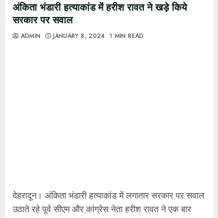
अंकिता भंडारी हत्याकांड में हरीश रावत ने खड़े किये
सरकार पर सवाल
ADMIN
JANUARY 8, 2024
1 MIN READ
देहरादून। अंकिता भंडारी हत्याकांड में लगातार सरकार पर सवाल
उठाते रहे पूर्व सीएम और कांग्रेस नेता हरीश रावत ने एक बार
फिर सवाल खड़ा कर दिया है। हरीश रावत ने फेसबुक सोशल
मीडिया पर एक पोस्ट डालकर सरकार को घेरा है। हरीश रावत ने
लिखा है कि जब अंकिता की माता वीआईपी का नाम ले रही है, तो
सरकार क्यों चुप है।
पढ़ें क्या लिखा है हरीश रावत ने पोस्ट में –
#अंकिता_भंडारी
की मां का करुण क्रंदन सुना जो स्वाभाविक है,
एक मां की व्यथा जब भी दिल दुखेगा तो आंसू और शब्दों में उनकी