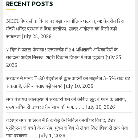
सकता है, लेकिन बताए बड़े फायदे
July 10, 2026
नगर पंचायत लालकुआं में सरकारी धन की कथित लूट व गबन के आरोप,
मुख्य सचिव से उच्चस्तरीय जांच की मांग……..
July 10, 2026
गदरपुर नगर पालिका में 8 करोड़ के सिविल कार्यों पर विवाद, टेंडर
प्रक्रिया से बचने के आरोप, मुख्य सचिव से लेकर जिलाधिकारी तक भेजा
गया प्रकरण…….
July 1, 2026
नगर पंचायत गूलरभोज में घोटोलेबाजों का नंगा नाच
July 7, 2025
पाकिस्तान द्वारा पकड़े गए बीएसएफ जवान को रिहा कर भारतीय
अधिकारियों को सौंपा गया
May 14, 2025
रक्षा मंत्रालय की मीडिया को हिदायत- रक्षा अभियानों, सुरक्षा बलों की
आवाजाही की लाइव कवरेज न करें
May 9, 2025
भारत-पाक तनाव चरम पर: सैन्य ठिकानों पर ड्रोन-मिसाइल हमले, भारतीय
सेना ने कहा- हमला नाकाम
May 9, 2025