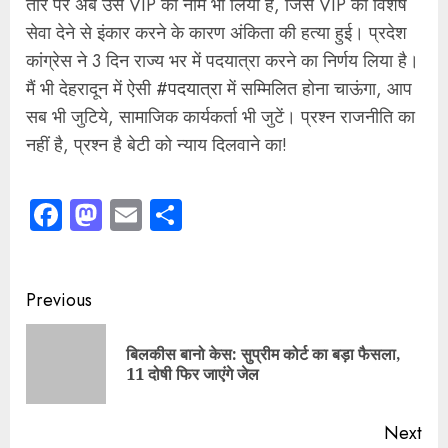
Continue
Previous
Reading
बिलकीस बानो केस: सुप्रीम कोर्ट का बड़ा फैसला,
Pre
11 दोषी फिर जाएंगे जेल
pos
Next
नया आपराधिक न्याय कानून जनविरोधी ही नहीं,
Next
क्रूरतम भी
post:
Leave a Reply
Your email address will not be published.
Required
fields are marked
*