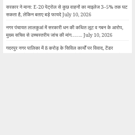
सरकार ने माना: E-20 पेट्रोल से कुछ वाहनों का माइलेज 3–5% तक घट
सकता है, लेकिन बताए बड़े फायदे
July 10, 2026
नगर पंचायत लालकुआं में सरकारी धन की कथित लूट व गबन के आरोप,
मुख्य सचिव से उच्चस्तरीय जांच की मांग……..
July 10, 2026
गदरपुर नगर पालिका में 8 करोड़ के सिविल कार्यों पर विवाद, टेंडर
प्रक्रिया से बचने के आरोप, मुख्य सचिव से लेकर जिलाधिकारी तक भेजा
गया प्रकरण…….
July 1, 2026
नगर पंचायत गूलरभोज में घोटोलेबाजों का नंगा नाच
July 7, 2025
पाकिस्तान द्वारा पकड़े गए बीएसएफ जवान को रिहा कर भारतीय
अधिकारियों को सौंपा गया
May 14, 2025
रक्षा मंत्रालय की मीडिया को हिदायत- रक्षा अभियानों, सुरक्षा बलों की
आवाजाही की लाइव कवरेज न करें
May 9, 2025
भारत-पाक तनाव चरम पर: सैन्य ठिकानों पर ड्रोन-मिसाइल हमले, भारतीय