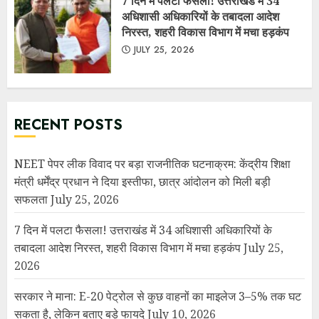
मंत्री धर्मेंद्र प्रधान ने दिया इस्तीफा, छात्र आंदोलन को मिली बड़ी
सफलता
July 25, 2026
7 दिन में पलटा फैसला! उत्तराखंड में 34 अधिशासी अधिकारियों के
तबादला आदेश निरस्त, शहरी विकास विभाग में मचा हड़कंप
July 25,
2026
सरकार ने माना: E-20 पेट्रोल से कुछ वाहनों का माइलेज 3–5% तक घट
सकता है, लेकिन बताए बड़े फायदे
July 10, 2026
नगर पंचायत लालकुआं में सरकारी धन की कथित लूट व गबन के आरोप,
मुख्य सचिव से उच्चस्तरीय जांच की मांग……..
July 10, 2026
गदरपुर नगर पालिका में 8 करोड़ के सिविल कार्यों पर विवाद, टेंडर
प्रक्रिया से बचने के आरोप, मुख्य सचिव से लेकर जिलाधिकारी तक भेजा
गया प्रकरण…….
July 1, 2026
नगर पंचायत गूलरभोज में घोटोलेबाजों का नंगा नाच
July 7, 2025
पाकिस्तान द्वारा पकड़े गए बीएसएफ जवान को रिहा कर भारतीय