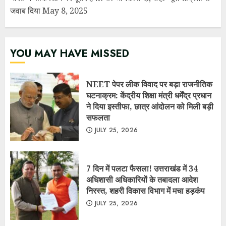
JULY 25, 2026
7 दिन में पलटा फैसला! उत्तराखंड में 34
अधिशासी अधिकारियों के तबादला आदेश
निरस्त, शहरी विकास विभाग में मचा हड़कंप
JULY 25, 2026
सरकार ने माना: E-20 पेट्रोल से कुछ वाहनों
का माइलेज 3–5% तक घट सकता है, लेकिन
बताए बड़े फायदे
JULY 10, 2026
नगर पंचायत लालकुआं में सरकारी धन की
कथित लूट व गबन के आरोप, मुख्य सचिव से