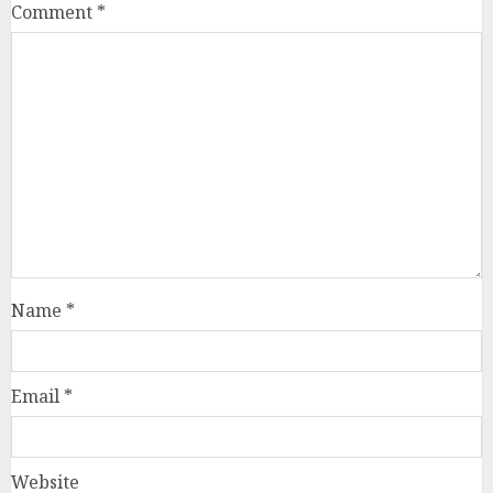
Name
*
Email
*
Website
Save my name, email, and website in this browser
for the next time I comment.
RELATED NEWS