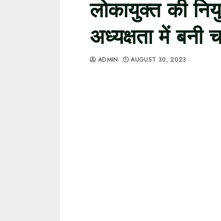
लोकायुक्त की निय
अध्यक्षता में बनी
ADMIN
AUGUST 30, 2023
देहरादून।
हाईकोर्ट के आदेश के बाद अब धाम
लोकायुक्त की नियुक्ति के लिए मुख्यमंत्री
जाएगा जो कि लोकायुक्त की तलाश के लिए 
गौरतलब है कि हाईकोर्ट नैनीताल ने तीन मही
करने के आदेश दिए हैं। जिसके बाद से प्रदेश
जहां एक ओर सरकार लोकायुक्त की नियुक्ति
को घेरने की कोशइश में जुटी है। मिली ज
गए हैं। जबकि पांचवा नाम भी जल्द ही त