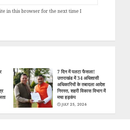
 बड़ा
7 दिन में पलटा फैसला! उत्तराखंड
रीय
में 34 अधिशासी अधिकारियों के
े दिया
तबादला आदेश निरस्त, शहरी
 मिली
विकास विभाग में मचा हड़कंप
JULY 25, 2026
गदरपुर नगर पालिका में 8 करोड़
रकारी
के सिविल कार्यों पर विवाद, टेंडर
े
प्रक्रिया से बचने के आरोप, मुख्य
्तरीय
सचिव से लेकर जिलाधिकारी तक
भेजा गया प्रकरण…….
JULY 1, 2026
Copyright © All rights reserved.
|
ChromeNews
by AF themes.