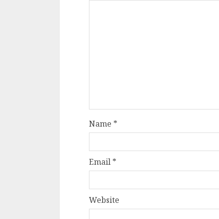
Website
Save my name, email, and websit
comment.
RELATED NEWS
NEET पेपर लीक विवाद प
बड़ा राजनीतिक घटनाक्रम:
केंद्रीय शिक्षा मंत्री धर्मेंद्र
प्रधान ने दिया इस्तीफा, छात
आंदोलन को मिली बड़ी सफ
JULY 25, 2026