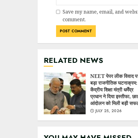
YOU MAY HAVE MISSED
NEET पेपर लीक विवाद पर
राजनीतिक घटनाक्रम: केंद्
शिक्षा मंत्री धर्मेंद्र प्रधान न
इस्तीफा, छात्र आंदोलन को
बड़ी सफलता
JULY 25, 2026
नगर पंचायत लालकुआं में स
धन की कथित लूट व गबन क
आरोप, मुख्य सचिव से उच्चस
जांच की मांग……..
JULY 10, 2026