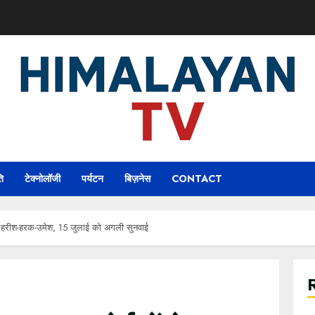
ि
टेक्नोलॉजी
पर्यटन
बिज़नेस
CONTACT
हुए हरीश-हरक-उमेश, 15 जुलाई को अगली सुनवाई