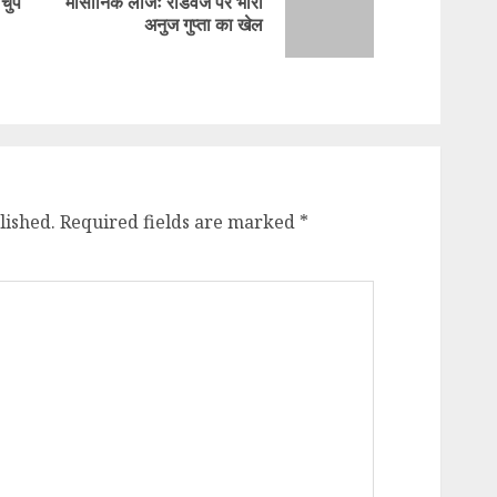
चुप
मासोनिक लॉजः रोडवेज पर भारी
Previous
Next
अनुज गुप्ता का खेल
post:
post:
lished.
Required fields are marked
*