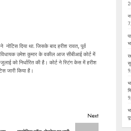
2
न
7
प
भ
 ने नोटिस दिया था. जिसके बाद हरीश रावत, पूर्व
र विधायक उमेश कुमार के वकील आज सीबीआई कोर्ट में
र
ुलाई को निर्धारित की है। कोर्ट ने स्टिंग केस में हरीश
स
िस जारी किया है।
9
भ
म
9
भ
Next
प