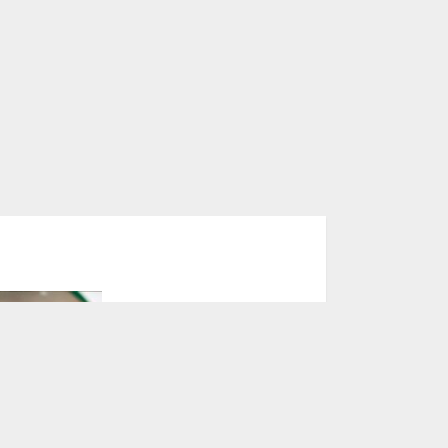
सरकार ने माना: E-20 पेट्रोल से
कुछ वाहनों का माइलेज 3–5%
तक घट सकता है, लेकिन बताए
बड़े फायदे
JULY 10, 2026