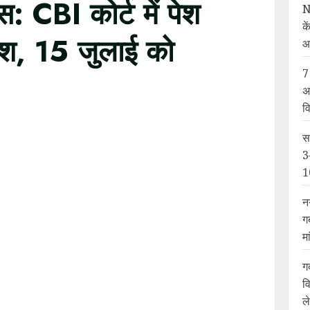
: CBI कोर्ट में पेश
N
के
ेश, 15 जुलाई को
आ
7
अ
व
स
3
1
न
ग
म
ग
व
ल