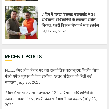
NEET पेपर लीक विवाद पर बड़ा राजनीतिक घटनाक्रम: केंद्रीय शिक्षा
मंत्री धर्मेंद्र प्रधान ने दिया इस्तीफा, छात्र आंदोलन को मिली बड़ी
सफलता
July 25, 2026
7 दिन में पलटा फैसला! उत्तराखंड में 34 अधिशासी अधिकारियों के
तबादला आदेश निरस्त, शहरी विकास विभाग में मचा हड़कंप
July 25,
2026
सरकार ने माना: E-20 पेट्रोल से कुछ वाहनों का माइलेज 3–5% तक घट
सकता है, लेकिन बताए बड़े फायदे
July 10, 2026
नगर पंचायत लालकुआं में सरकारी धन की कथित लूट व गबन के आरोप,
मुख्य सचिव से उच्चस्तरीय जांच की मांग……..
July 10, 2026
गदरपुर नगर पालिका में 8 करोड़ के सिविल कार्यों पर विवाद, टेंडर
प्रक्रिया से बचने के आरोप, मुख्य सचिव से लेकर जिलाधिकारी तक भेजा
गया प्रकरण…….
July 1, 2026
नगर पंचायत गूलरभोज में घोटोलेबाजों का नंगा नाच
July 7, 2025